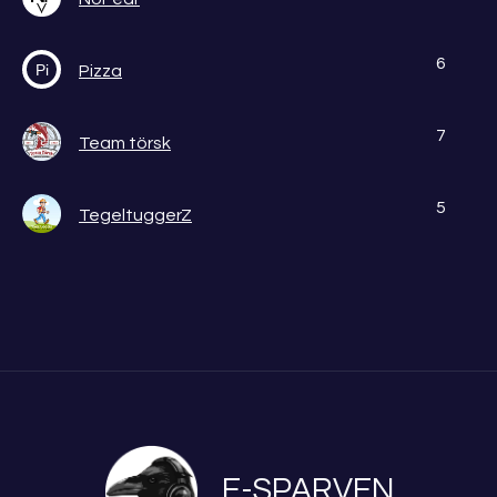
6
Pi
Pizza
7
Team törsk
5
TegeltuggerZ
E-SPARVEN