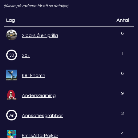
(Klicka på raderna för att se detaljer)
Lag
Antal
6
2 bärs å en prilla
1
30
30+
6
681khamn
9
AndersGaming
3
An
Annsofiesgrabbar
4
EmilsAltarPojkar