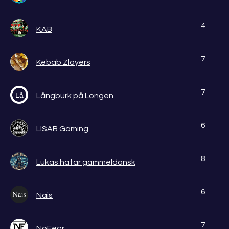
4
KAB
7
Kebab Zlayers
7
Lå
Långburk på Longen
6
LISAB Gaming
8
Lukas hatar gammeldansk
6
Nais
7
NoFear