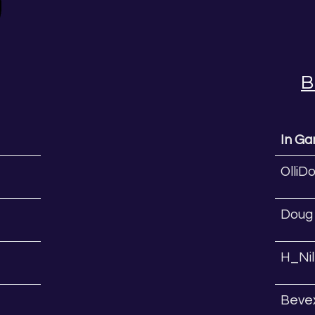
B
In G
OlliD
Doug
H_Nil
Beve