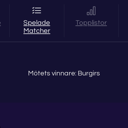
e
Spelade
Topplistor
Matcher
Mötets vinnare: Burgirs