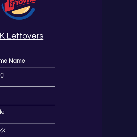
K Leftovers
ame Name
og
le
xX