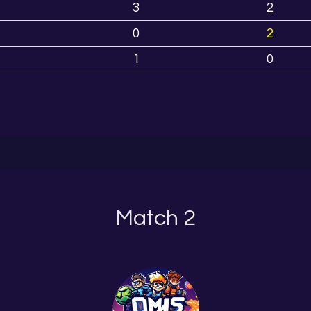
3
2
0
2
1
0
Match 2