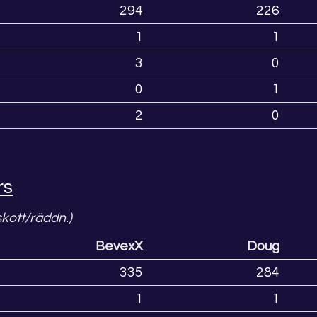
294
226
1
1
3
0
0
1
2
0
rs
skott/räddn.)
BevexX
Doug
335
284
1
1