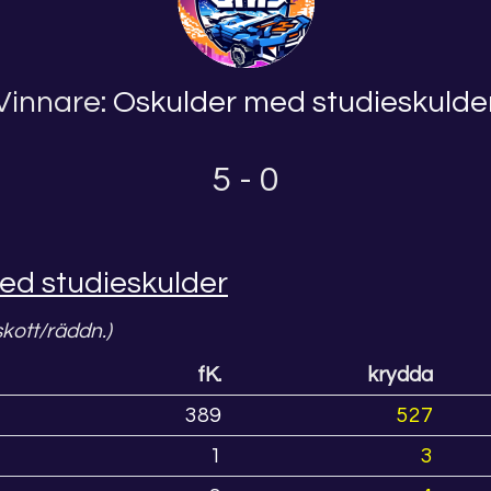
Vinnare:
Oskulder med studieskulde
5 - 0
ed studieskulder
skott/räddn.)
fK.
krydda
389
527
1
3