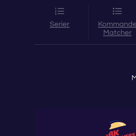
Serier
Kommand
Matcher
M