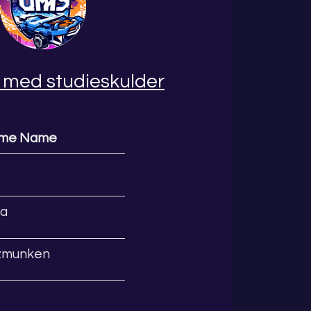
 med studieskulder
ame Name
da
dzmunken