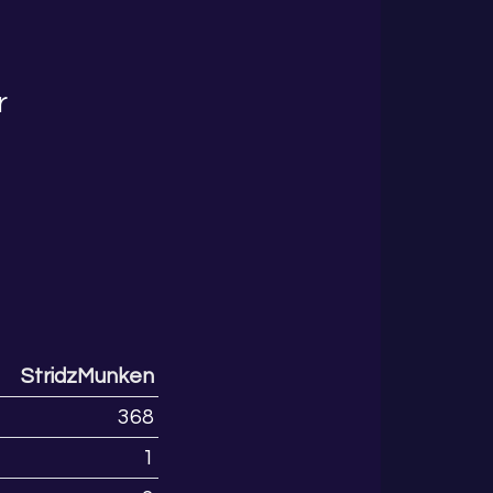
r
StridzMunken
368
1