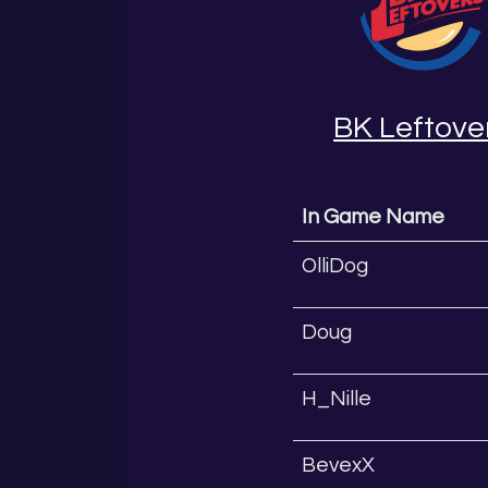
BK Leftove
In Game Name
OlliDog
Doug
H_Nille
BevexX