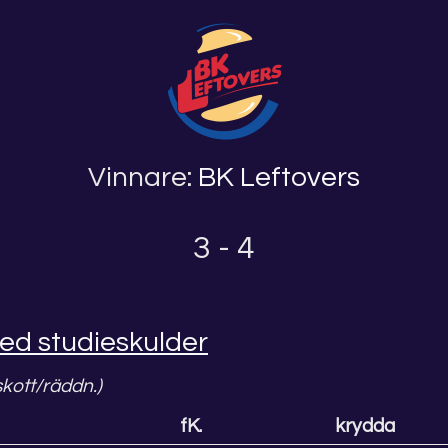
Vinnare:
BK Leftovers
3 - 4
ed studieskulder
skott/räddn.)
fK.
krydda