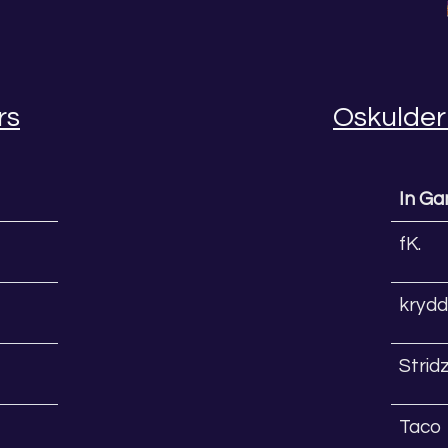
rs
Oskulder
In G
fK.
kryd
Stri
Taco