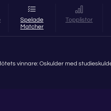
e
Spelade
Topplistor
Matcher
ötets vinnare: Oskulder med studieskuld