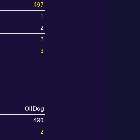
497
1
2
2
3
OlliDog
490
2