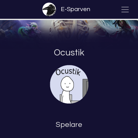
E-Sparven
Ocustik
Spelare