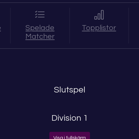
e
Spelade
Topplistor
Matcher
Slutspel
Division 1
Visa i fullskärm