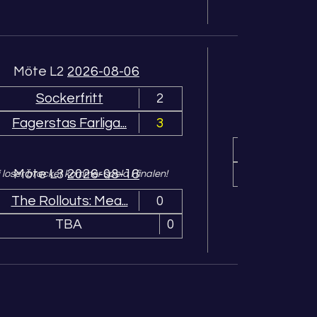
Möte L2
2026-08-06
Sockerfritt
2
Möte 
Fagerstas Farliga...
3
Fagerst
Möte L3
2026-08-16
 loser bracket kommer spela i finalen!
The Rollouts: Mea...
0
TBA
0