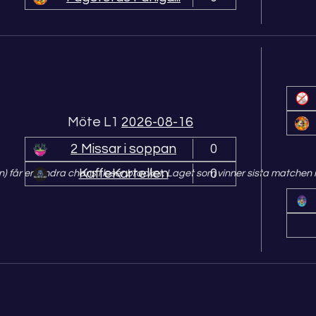
Möte L1
2026-08-16
2 Missar i soppan
0
KaffeKartellen
0
n) får en andra chans i loser bracket. Laget som vinner sista matchen i