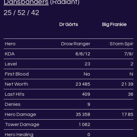
Dansbanders
(Radiant)
25 / 52 / 42
Dr Görts
Big Frankie
Hero
Drow Ranger
Storm Spirit
KDA
6
/
6
/
12
7
/
9
/
3
Level
23
25
First Blood
No
No
Net Worth
23 485
21 396
Last Hits
409
362
Denies
9
4
Hero Damage
35 358
17 859
Tower Damage
1 062
0
Hero Healing
0
0