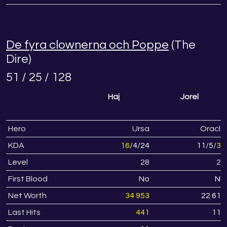
De fyra clownerna och Poppe
(The
Dire)
51 / 25 / 128
Haj
Jorel
Hero
Ursa
Oracle
KDA
16
/
4
/
24
11
/
5
/
30
Level
28
24
First Blood
No
No
Net Worth
34 953
22 616
Last Hits
441
117