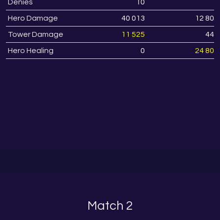
Denies
10
0
Hero Damage
40 013
12 807
Tower Damage
11 525
441
Hero Healing
0
24 809
Match 2