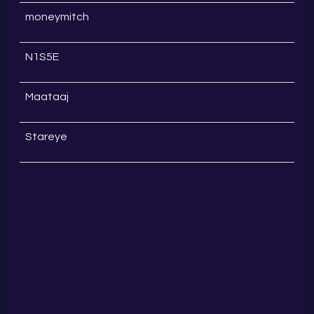
moneymitch
N1S5E
Maataaj
Stareye