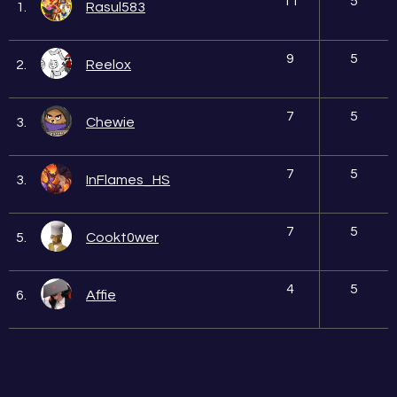
11
5
1.
Rasul583
9
5
2.
Reelox
7
5
3.
Chewie
7
5
3.
InFlames_HS
7
5
5.
Cookt0wer
4
5
6.
Affie