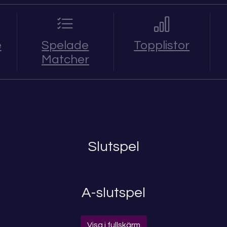
e
Spelade
Topplistor
Matcher
Slutspel
A-slutspel
Visa i fullskärm