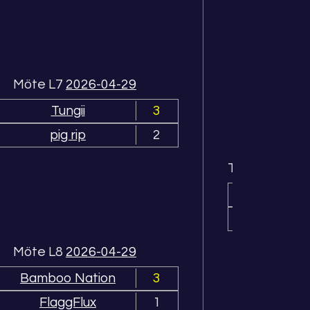
Möte L7
2026-04-29
Tungii
3
pig rip
2
Tungii vs Ba
Bamb
Möte L8
2026-04-29
Bamboo Nation
3
FlaggFlux
1