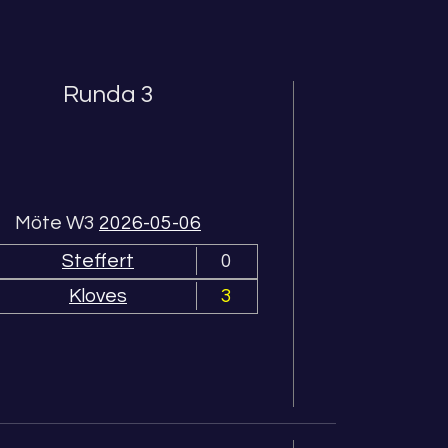
Runda 3
R
Möte W3
2026-05-06
Steffert
0
Kloves
3