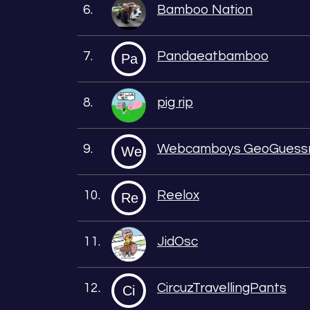
6.
Bamboo Nation
7.
Pandaeatbamboo
Pa
8.
pig rip
9.
Webcamboys GeoGuess
We
10.
Reelox
Re
11.
JidOsc
12.
CircuzTravellingPants
Ci