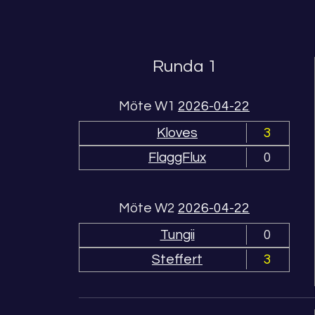
Runda 1
Möte W1
2026-04-22
Kloves
3
FlaggFlux
0
Möte W2
2026-04-22
Tungii
0
Steffert
3