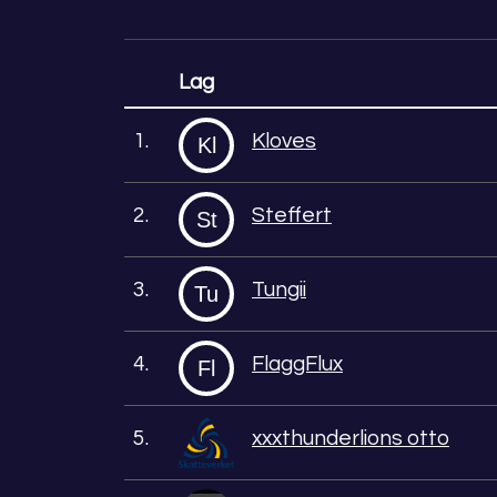
Lag
1.
Kloves
Kl
2.
Steffert
St
3.
Tungii
Tu
4.
FlaggFlux
Fl
5.
xxxthunderlions otto