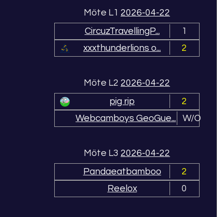
Möte L1
2026-04-22
CircuzTravellingP...
1
xxxthunderlions o...
2
Möte L2
2026-04-22
pig rip
2
Webcamboys GeoGue...
W/O
Möte L3
2026-04-22
Pandaeatbamboo
2
Reelox
0