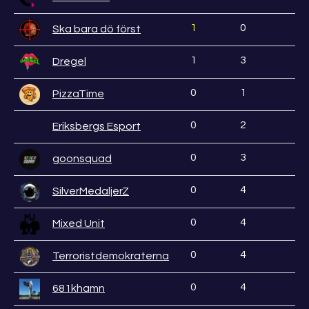
1
0
Ska bara dö först
1
3
Dregel
0
1
PizzaTime
0
2
Eriksbergs Esport
0
3
goonsquad
0
4
SilverMedaljerZ
0
4
Mixed Unit
0
4
Terroristdemokraterna
0
4
681khamn