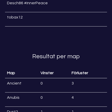
Desch86 #InnerPeace
tobax12
Resultat per map
Map
Vinster
Förluster
Ancient
0
3
Anubis
0
4
Dust2
1
1