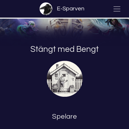
E-Sparven
Stängt med Bengt
Spelare