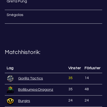
Greta Pung
Snégolas
Matchhistorik:
Lag
Vinster
Förluster
35
14
Gorilla Tactics
35
48
Bollibumpa Dragonz
24
24
Burgirs