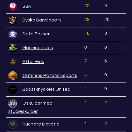
22
9
SSR
22
20
Byske Bandicoots
16
3
Sista Bossen
8
0
Machine elves
7
6
After Wok
4
0
Outinens Potatis Esports
4
0
Boostknyckers United
4
2
Oskulder med
studieskulder
4
2
Rucheta Devotio