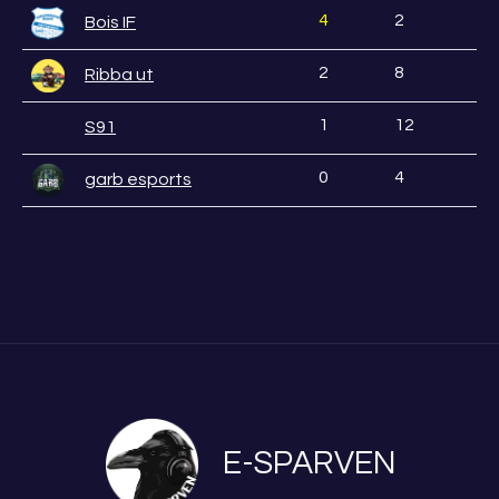
4
2
Bois IF
2
8
Ribba ut
1
12
S91
0
4
garb esports
E-SPARVEN