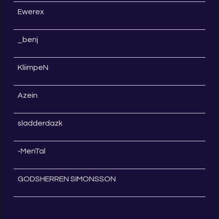
Ewerex
_benj
KliimpeN
Azein
sladderdazk
-MenTal
GODSHERREN SIMONSSON