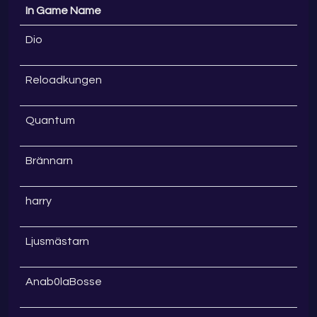
In Game Name
Dio
Reloadkungen
Quantum
Brännarn
harry
Ljusmästarn
Anab0laBosse