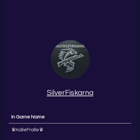
SilverFiskarna
In Game Name
♛KalleFralle♛