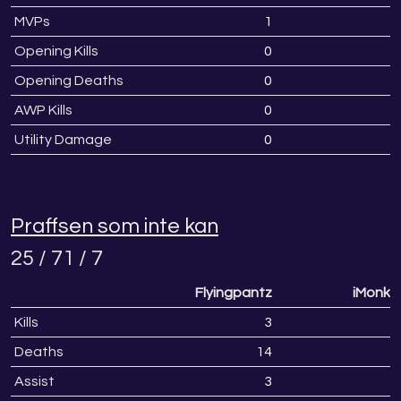
MVPs
1
Opening Kills
0
Opening Deaths
0
AWP Kills
0
Utility Damage
0
Praffsen som inte kan
25 / 71 / 7
Flyingpantz
iMonke
Kills
3
Deaths
14
1
Assist
3