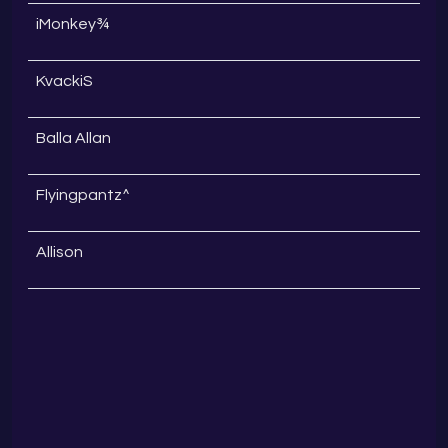
iMonkey¾
KvackiS
Balla Allan
Flyingpantz^
Allison