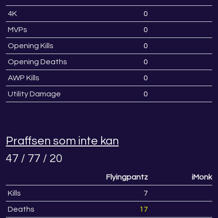
4K
0
MVPs
0
Opening Kills
0
Opening Deaths
0
AWP Kills
0
Utility Damage
0
Praffsen som inte kan
47 / 77 / 20
Flyingpantz
iMonke
Kills
7
1
Deaths
17
1