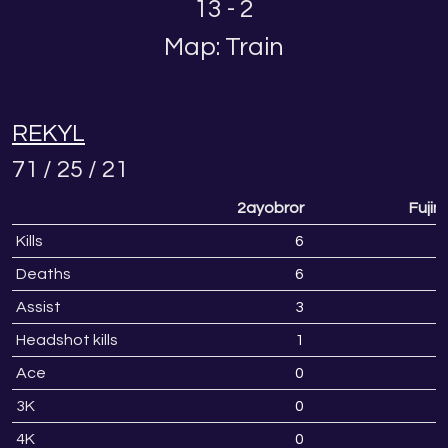
13 - 2
Map: Train
REKYL
71 / 25 / 21
2ayobror
Fujim
Kills
6
2
Deaths
6
Assist
3
Headshot kills
1
1
Ace
0
3K
0
4K
0