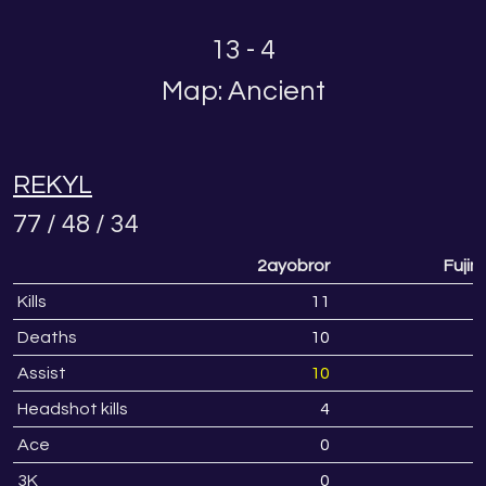
13 - 4
Map: Ancient
REKYL
77 / 48 / 34
2ayobror
Fujim
Kills
11
2
Deaths
10
1
Assist
10
1
Headshot kills
4
1
Ace
0
3K
0