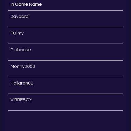
In Game Name
2ayobror
Fujimy
Plebcake
Monny2000
Hallgren02
VIRREBOY