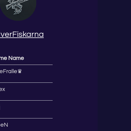
lverFiskarna
ame Name
eFralle♛
ex
j
peN