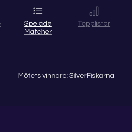
e
Spelade
Topplistor
Matcher
Mötets vinnare: SilverFiskarna