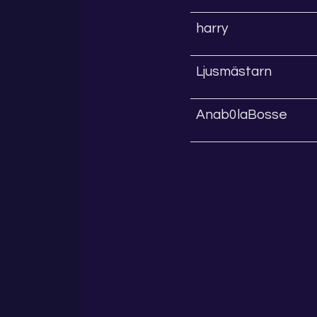
harry
Ljusmästarn
Anab0laBosse