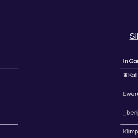
Si
In G
♛Kall
Ewer
_ben
Kliim