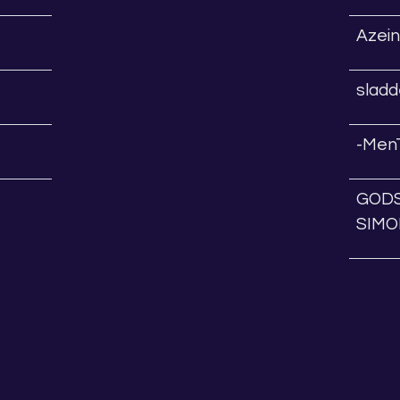
Azein
sladd
-MenT
GOD
SIM