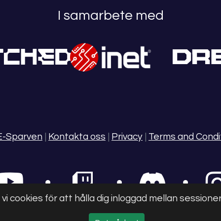
I samarbete med
E-Sparven
|
Kontakta oss
|
Privacy
|
Terms and Condi
 cookies för att hålla dig inloggad mellan sessione