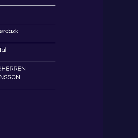
erdazk
al
SHERREN
ONSSON