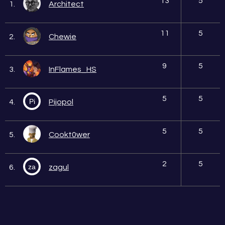
13
5
1.
Architect
11
5
2.
Chewie
9
5
3.
InFlames_HS
5
5
Pi
4.
Pijopol
5
5
5.
Cookt0wer
2
5
za
6.
zagul