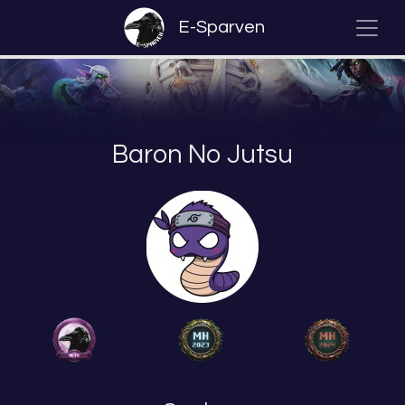
E-Sparven
Baron No Jutsu