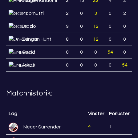
JungleHandomi
2
13
22
4
2
Maomutti
2
0
3
0
2
Brozio
9
0
12
0
0
Zangan Hunt
8
0
12
0
0
Oscid
0
0
0
54
0
Arkati
0
0
0
0
54
Matchhistorik:
Lag
Vinster
Förluster
4
1
Necer Surrender