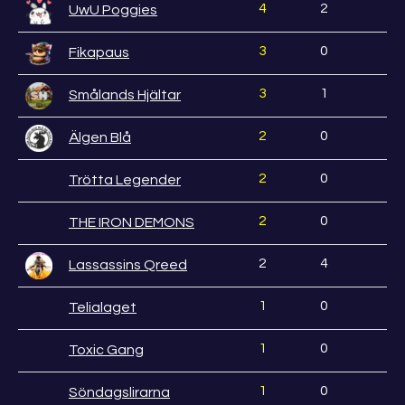
4
2
UwU Poggies
3
0
Fikapaus
3
1
Smålands Hjältar
2
0
Älgen Blå
2
0
Trötta Legender
2
0
THE IRON DEMONS
2
4
Lassassins Qreed
1
0
Telialaget
1
0
Toxic Gang
1
0
Söndagslirarna