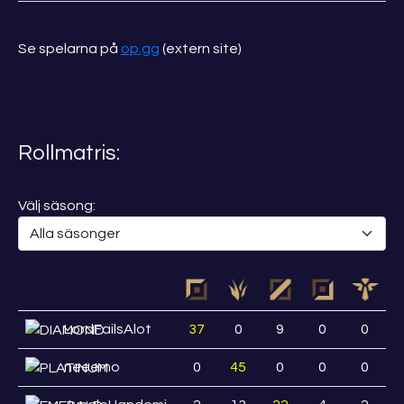
Se spelarna på
op.gg
(extern site)
Rollmatris:
Välj säsong:
LordFailsAlot
37
0
9
0
0
neeemo
0
45
0
0
0