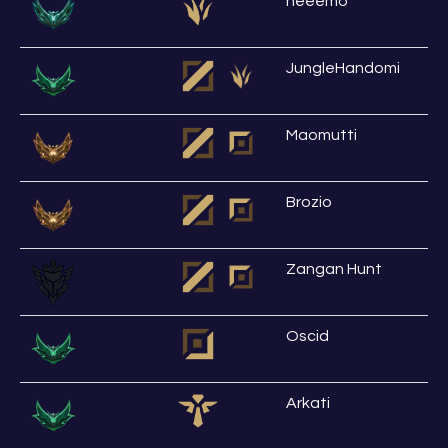
neeemo
JungleHandomi
Maomutti
Brozio
Zangan Hunt
Oscid
Arkati