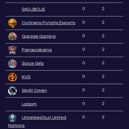
0
2
SKOJBOJS
0
2
Outinens Potatis Esports
0
2
Garage Gaming
0
2
Pangpojkarna
0
2
Spice Girls
0
2
KVS
0
2
Skylit Omen
0
2
Lagom
0
2
Unranked but United
Nations