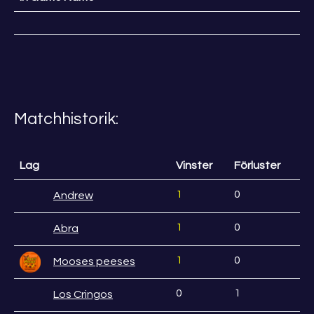
Matchhistorik:
Lag
Vinster
Förluster
1
0
Andrew
1
0
Abra
1
0
Mooses peeses
0
1
Los Cringos