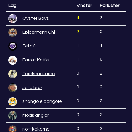
Lag
Vinster
Förluster
4
3
Oyster Boys
2
0
Epicenter n Chill
1
1
TeliaC
1
6
Färskt Kaffe
0
2
Tornknäckarna
0
2
Jalla bror
0
2
shongole bongole
0
2
Moas änglar
0
2
Köttkokarna