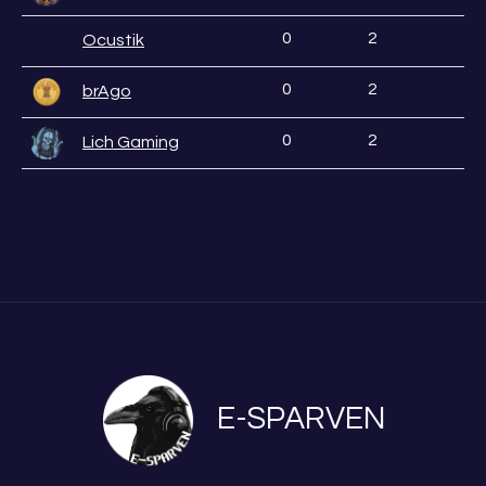
0
2
Ocustik
0
2
brAgo
0
2
Lich Gaming
E-SPARVEN