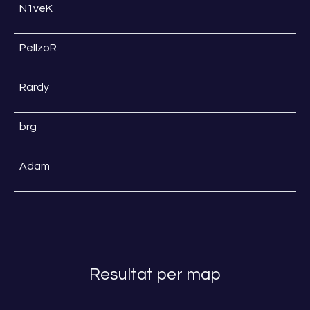
N1veK
PellzoR
Rardy
brg
Adam
Resultat per map