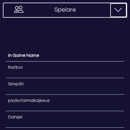
Spelare
In Game Name
Ratboi
Simp0h
psykofarmakajesus
Danijel