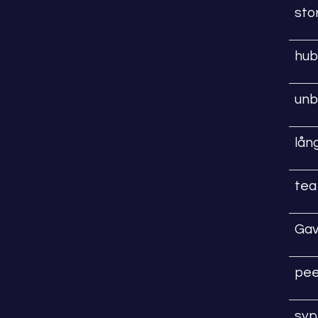
sto
hub
unb
lån
tea
Gav
pee
syp