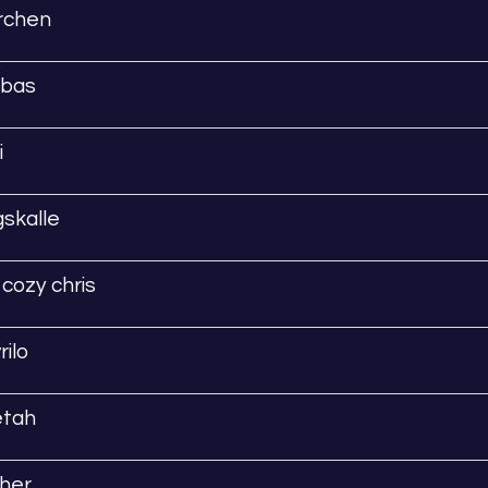
rchen
bas
i
gskalle
 cozy chris
rilo
tah
her