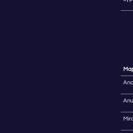
Ma
Anc
Anu
Mir