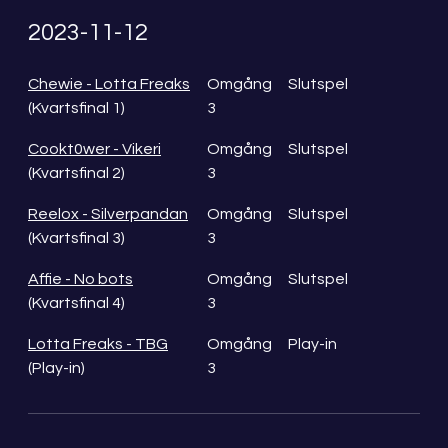
2023-11-12
Chewie - Lotta Freaks
Omgång
Slutspel
(Kvartsfinal 1)
3
Cookt0wer - Vikeri
Omgång
Slutspel
(Kvartsfinal 2)
3
Reelox - Silverpandan
Omgång
Slutspel
(Kvartsfinal 3)
3
Affie - No bots
Omgång
Slutspel
(Kvartsfinal 4)
3
Lotta Freaks - TBG
Omgång
Play-in
(Play-in)
3