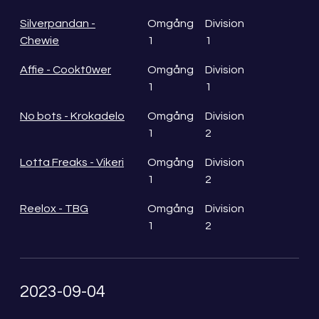
Silverpandan -
Omgång
Division
Chewie
1
1
Affie - Cookt0wer
Omgång
Division
1
1
No bots - Krokadelo
Omgång
Division
1
2
Lotta Freaks - Vikeri
Omgång
Division
1
2
Reelox - TBG
Omgång
Division
1
2
2023-09-04