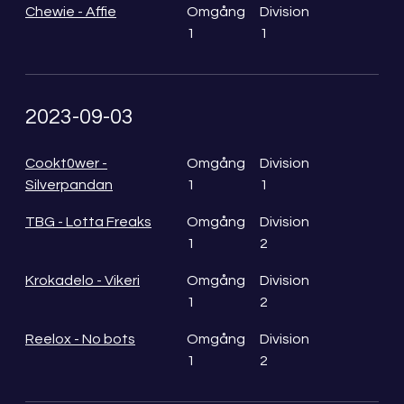
Chewie - Affie
Omgång
Division
1
1
2023-09-03
Cookt0wer -
Omgång
Division
Silverpandan
1
1
TBG - Lotta Freaks
Omgång
Division
1
2
Krokadelo - Vikeri
Omgång
Division
1
2
Reelox - No bots
Omgång
Division
1
2