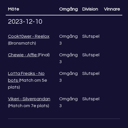
Möte
Omgång
Division
Vinnare
2023-12-10
Cookt0wer - Reelox
Omgång
Slutspel
(Bronsmatch)
3
Chewie - Affie
(Final)
Omgång
Slutspel
3
Lotta Freaks - No
Omgång
Slutspel
bots
(Match om 5e
3
plats)
Vikeri - Silverpandan
Omgång
Slutspel
(Match om 7e plats)
3