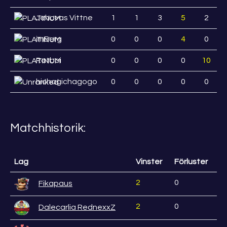
Jehovas Vittne
1
1
3
5
2
imBerg
0
0
0
4
0
Ratboi
0
0
0
0
10
hichagichagogo
0
0
0
0
0
Matchhistorik:
Lag
Vinster
Förluster
2
0
Fikapaus
2
0
Dalecarlia RednexxZ