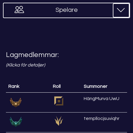
Spelare
Lagmedlemmar:
(Klicka för detaljer)
Rank
Roll
Summoner
HängMurva UwU
templlocjsuviqhr