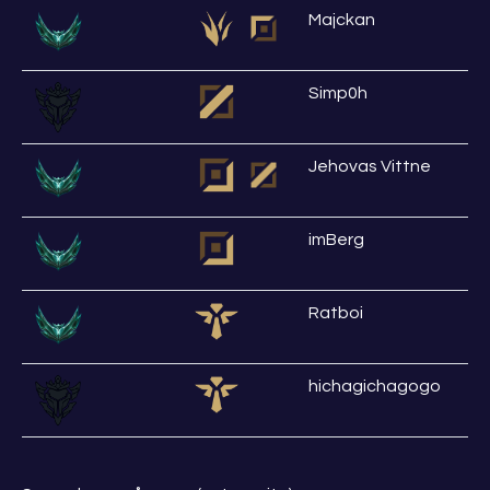
Majckan
Simp0h
Jehovas Vittne
imBerg
Ratboi
hichagichagogo