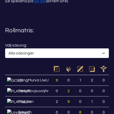
Se spelarna på
op.gg
(extern site)
Rollmatris:
Välj säsong:
HängMurva UwU
9
0
1
2
0
templlocjsuviqhr
0
2
0
0
0
Majckan
2
9
0
1
0
Simp0h
0
0
8
0
0