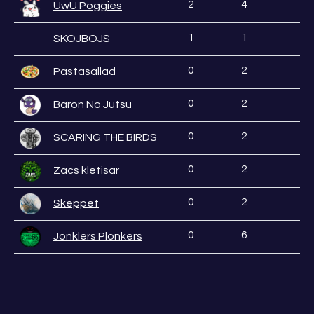
2
4
UwU Poggies
1
1
SKOJBOJS
0
2
Pastasallad
0
2
Baron No Jutsu
0
2
SCARING THE BIRDS
0
2
Zacs kletisar
0
2
Skeppet
0
6
Jonklers Plonkers