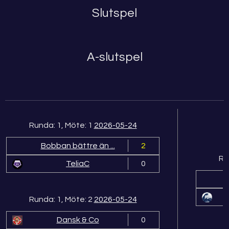
Slutspel
A-slutspel
Runda: 1, Möte: 1
2026-05-24
Bobban bättre än ...
2
Ru
TeliaC
0
Runda: 1, Möte: 2
2026-05-24
Dansk & Co
0