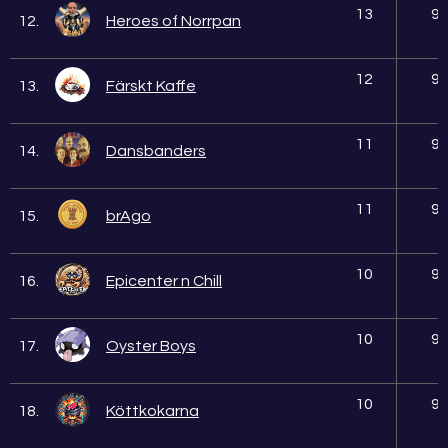
13
9
12.
Heroes of Norrpan
12
9
13.
Färskt Kaffe
11
9
14.
Dansbanders
11
9
15.
brAgo
10
9
16.
Epicenter n Chill
10
9
17.
Oyster Boys
10
9
18.
Köttkokarna