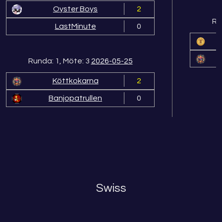
Oyster Boys
2
Ru
LastMinute
0
Runda: 1, Möte: 3
2026-05-25
Köttkokarna
2
Banjopatrullen
0
Swiss