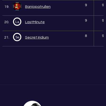
9
9
19.
Banjopatrullen
9
9
La
20.
LastMinute
8
9
Se
21.
Secret Iridium