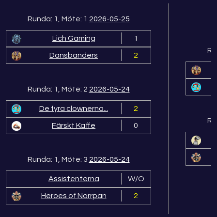
Runda: 1, Möte: 1
2026-05-25
Lich Gaming
1
Ru
Dansbanders
2
Runda: 1, Möte: 2
2026-05-24
De fyra clownerna...
2
Ru
Färskt Kaffe
0
Runda: 1, Möte: 3
2026-05-24
Assistenterna
W/O
Heroes of Norrpan
2