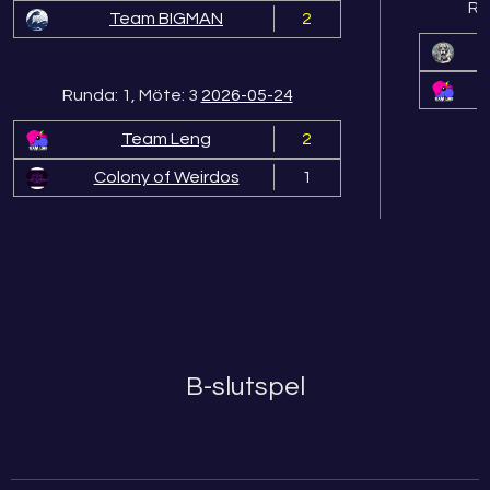
Ru
Team BIGMAN
2
Runda: 1, Möte: 3
2026-05-24
Team Leng
2
Colony of Weirdos
1
B-slutspel