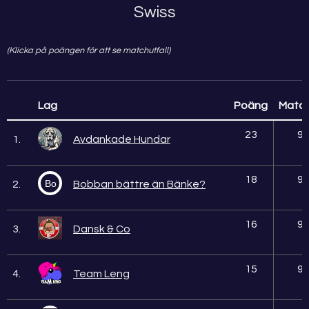
Swiss
(Klicka på poängen för att se matchutfall)
Lag
Poäng
Matc
23
9
1.
Avdankade Hundar
18
9
Bo
2.
Bobban bättre än Bänke?
16
9
3.
Dansk & Co
15
9
4.
Team Leng