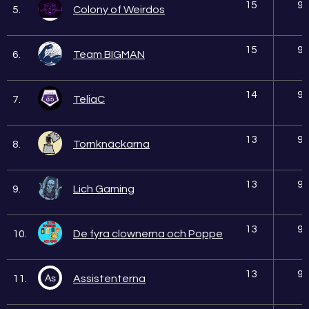
15
9
5.
Colony of Weirdos
15
9
6.
Team BIGMAN
14
9
7.
TeliaC
13
9
8.
Tornknäckarna
13
9
9.
Lich Gaming
13
9
10.
De fyra clownerna och Poppe
13
9
As
11.
Assistenterna