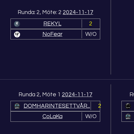
Runda: 2, Möte: 2
2024-11-17
REKYL
2
NoFear
W/O
Runda 2, Möte 1
2024-11-17
R
DOMHARINTESETTVÅR...
2
CoLaKa
W/O