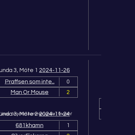
unda 3, Möte 1
2024-11-26
Praffsen som inte...
0
Runda 4, 
Man Or Mouse
2
Silv
unda 3, Möte 2
2024-11-24
Man 
 loser bracket kommer spela i finalen!
681khamn
1