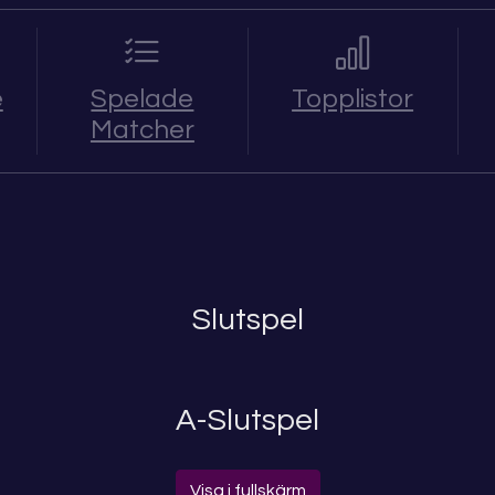
e
Spelade
Topplistor
Matcher
Slutspel
A-Slutspel
Visa i fullskärm