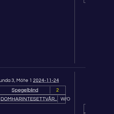
unda 3, Möte 1
2024-11-24
Spegelblind
2
Runda 4, 
DOMHARINTESETTVÅR...
W/O
2 bärs