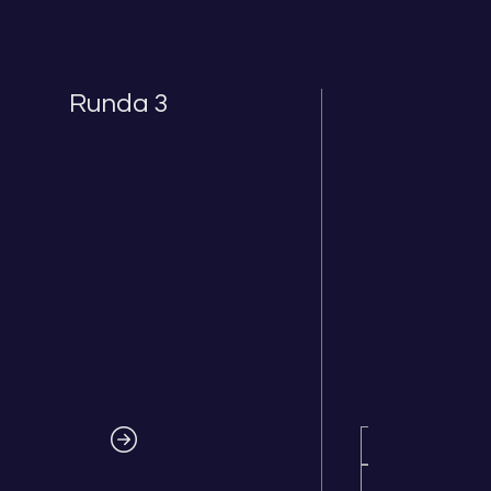
Runda 3
R
Semifi
Lo