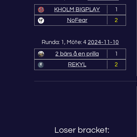
KHOLM BIGPLAY
1
NoFear
2
Runda: 1, Möte: 4
2024-11-10
2 bärs å en prilla
1
REKYL
2
Loser bracket: