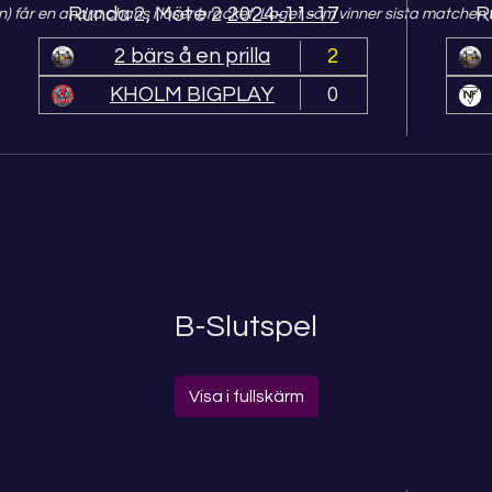
Runda 2, Möte 2
2024-11-17
R
n) får en andra chans i loser bracket. Laget som vinner sista matchen i
2 bärs å en prilla
2
KHOLM BIGPLAY
0
B-Slutspel
Visa i fullskärm