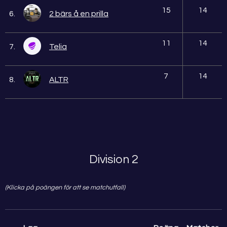
15
14
6.
2 bärs å en prilla
11
14
7.
Telia
7
14
8.
ALTR
Division 2
(Klicka på poängen för att se matchutfall)