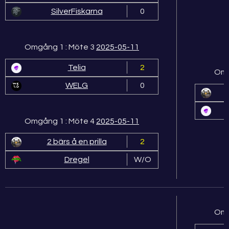
SilverFiskarna
0
Omgång 1 : Möte 3
2025-05-11
Telia
2
Omg
WELG
0
Omgång 1 : Möte 4
2025-05-11
2 bärs å en prilla
2
Dregel
W/O
Omg