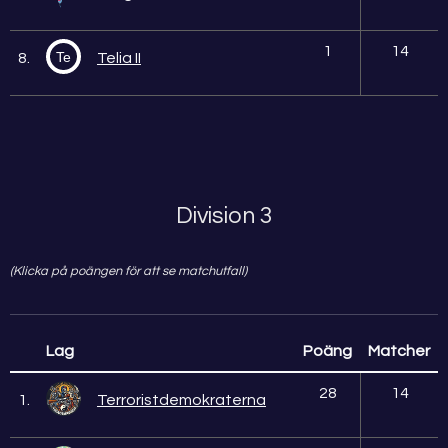
1
14
Te
8.
Telia II
Division 3
(Klicka på poängen för att se matchutfall)
Lag
Poäng
Matcher
28
14
1.
Terroristdemokraterna