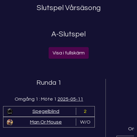
Slutspel Vårsäsong
A-Slutspel
Visa i fullskärm
Runda 1
Omgång 1 : Möte 1
2025-05-11
Spegelblind
2
Man Or Mouse
W/O
Omg