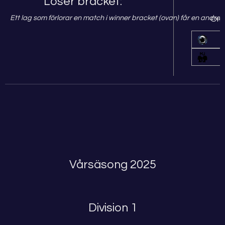
Loser bracket:
Ett lag som förlorar en match i winner bracket (ovan) får en andra 
Omg
Vårsäsong 2025
Division 1