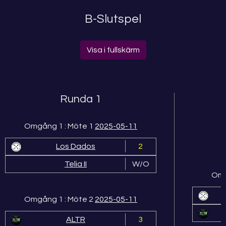
B-Slutspel
Visa i fullskärm
Runda 1
Omgång 1 : Möte 1
2025-05-11
Los Dados
2
Telia II
W/O
Omg
Omgång 1 : Möte 2
2025-05-11
ALTR
3