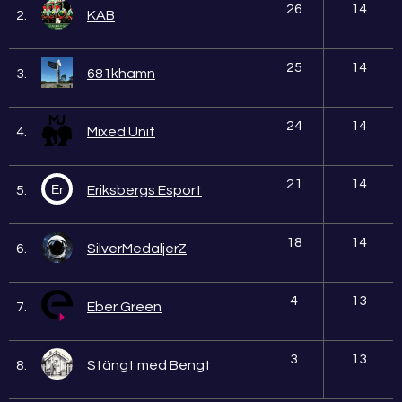
26
14
2.
KAB
25
14
3.
681khamn
24
14
4.
Mixed Unit
21
14
Er
5.
Eriksbergs Esport
18
14
6.
SilverMedaljerZ
4
13
7.
Eber Green
3
13
8.
Stängt med Bengt