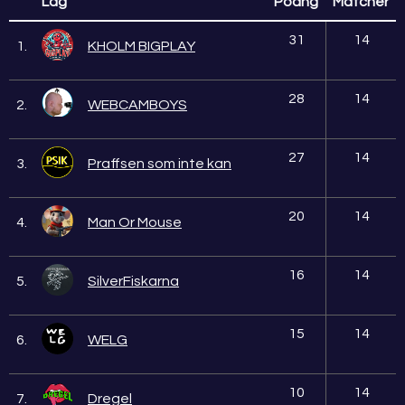
Lag
Poäng
Matcher
31
14
1.
KHOLM BIGPLAY
28
14
2.
WEBCAMBOYS
27
14
3.
Praffsen som inte kan
20
14
4.
Man Or Mouse
16
14
5.
SilverFiskarna
15
14
6.
WELG
10
14
7.
Dregel