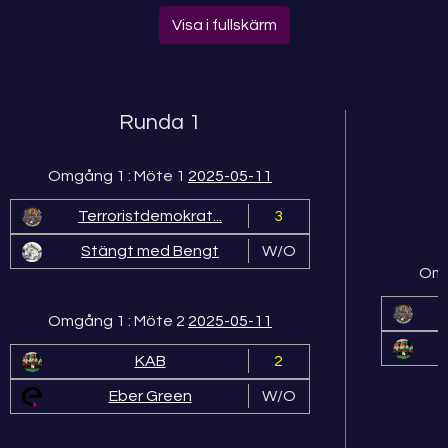
Visa i fullskärm
Runda 1
Omgång 1 : Möte 1
2025-05-11
Terroristdemokrat...
3
Stängt med Bengt
W/O
Omg
Omgång 1 : Möte 2
2025-05-11
KAB
2
Eber Green
W/O