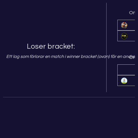
Omg
Loser bracket:
Ett lag som förlorar en match i winner bracket (ovan) får en andra 
Omg