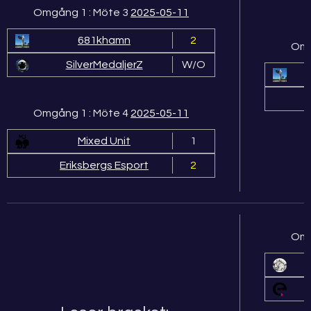
Omgång 1 : Möte 3
2025-05-11
681khamn
2
Omg
SilverMedaljerZ
W/O
Omgång 1 : Möte 4
2025-05-11
Mixed Unit
1
Eriksbergs Esport
2
Omg