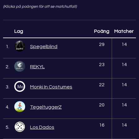
(Klicka på poängen för att se matchutfall)
Lag
Poäng
Matcher
29
14
1.
Spegelblind
23
14
2.
REKYL
22
14
Mo
3.
Monki In Costumes
20
14
4.
TegeltuggerZ
16
14
5.
Los Dados