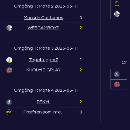
Omgång 1 : Möte 2
2025-05-11
Monki In Costumes
0
WEBCAMBOYS
2
Omgång 1 : Möte 3
2025-05-11
TegeltuggerZ
1
Omg
KHOLM BIGPLAY
2
Omgång 1 : Möte 4
2025-05-11
REKYL
2
Praffsen som inte...
0